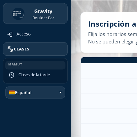
Gravity
Boulder Bar
Inscripción a
login
Acceso
Elija los horarios se
No se pueden elegir
fitness_center
CLASES
MAMUT
schedule
Clases de la tarde
Español